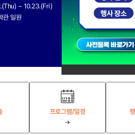
(Thu) ~ 10.23.(Fri)
학관 일원
출
프로그램/일정
행
→