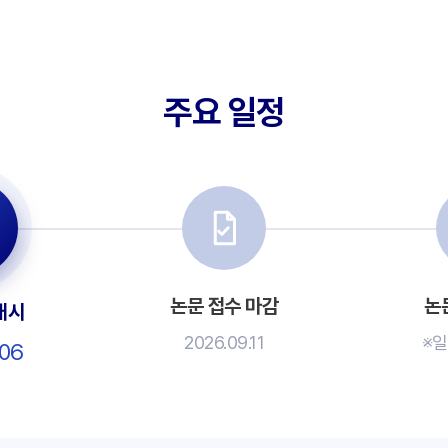
주요 일정
논문 접수 마감
논
개시
2026.09.11
※일
.06